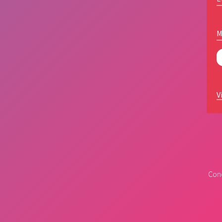
M
V
Cond